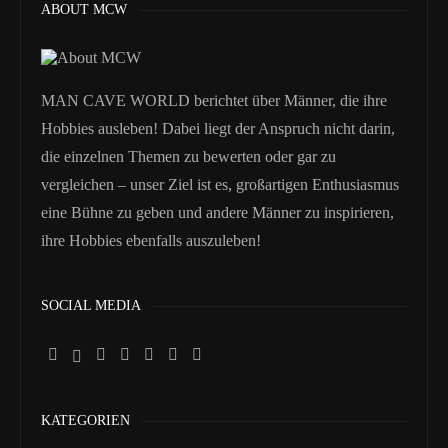
ABOUT MCW
MAN CAVE WORLD berichtet über Männer, die ihre
Hobbies ausleben! Dabei liegt der Anspruch nicht darin,
die einzelnen Themen zu bewerten oder gar zu
vergleichen – unser Ziel ist es, großartigen Enthusiasmus
eine Bühne zu geben und andere Männer zu inspirieren,
ihre Hobbies ebenfalls auszuleben!
SOCIAL MEDIA
KATEGORIEN