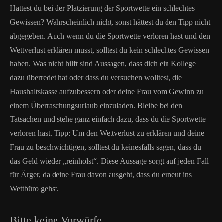
Hattest du bei der Platzierung der Sportwette ein schlechtes
Gewissen? Wahrscheinlich nicht, sonst hättest du den Tipp nicht
abgegeben. Auch wenn du die Sportwette verloren hast und den
Wettverlust erklären musst, solltest du kein schlechtes Gewissen
haben. Was nicht hilft sind Aussagen, dass dich ein Kollege
dazu überredet hat oder dass du versuchen wolltest, die
Haushaltskasse aufzubessern oder deine Frau vom Gewinn zu
einem Überraschungsurlaub einzuladen. Bleibe bei den
Tatsachen und stehe ganz einfach dazu, dass du die Sportwette
verloren hast. Tipp: Um den Wettverlust zu erklären und deine
Frau zu beschwichtigen, solltest du keinesfalls sagen, dass du
das Geld wieder „reinholst“. Diese Aussage sorgt auf jeden Fall
für Ärger, da deine Frau davon ausgeht, dass du erneut ins
Wettbüro gehst.
Bitte keine Vorwürfe