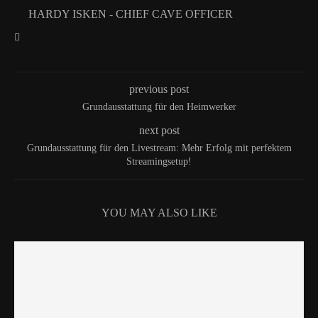
HARDY ISKEN - CHIEF CAVE OFFICER
previous post
Grundausstattung für den Heimwerker
next post
Grundausstattung für den Livestream: Mehr Erfolg mit perfektem
Streamingsetup!
YOU MAY ALSO LIKE