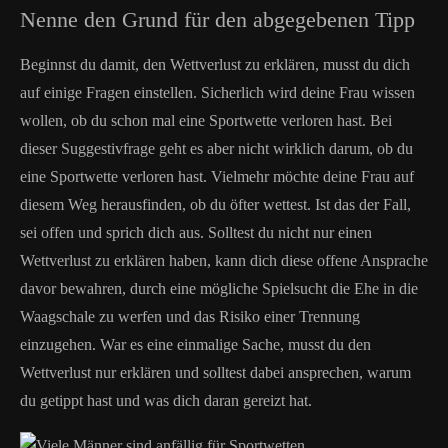
Nenne den Grund für den abgegebenen Tipp
Beginnst du damit, den Wettverlust zu erklären, musst du dich
auf einige Fragen einstellen. Sicherlich wird deine Frau wissen
wollen, ob du schon mal eine Sportwette verloren hast. Bei
dieser Suggestivfrage geht es aber nicht wirklich darum, ob du
eine Sportwette verloren hast. Vielmehr möchte deine Frau auf
diesem Weg herausfinden, ob du öfter wettest. Ist das der Fall,
sei offen und sprich dich aus. Solltest du nicht nur einen
Wettverlust zu erklären haben, kann dich diese offene Ansprache
davor bewahren, durch eine mögliche Spielsucht die Ehe in die
Waagschale zu werfen und das Risiko einer Trennung
einzugehen. War es eine einmalige Sache, musst du den
Wettverlust nur erklären und solltest dabei ansprechen, warum
du getippt hast und was dich daran gereizt hat.