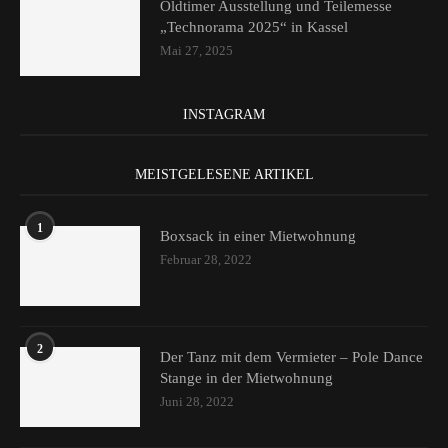
Oldtimer Ausstellung und Teilemesse
„Technorama 2025“ in Kassel
Mai 27, 2025
INSTAGRAM
MEISTGELESENE ARTIKEL
1
Boxsack in einer Mietwohnung
Februar 28, 2022
2
Der Tanz mit dem Vermieter – Pole Dance
Stange in der Mietwohnung
Juni 28, 2022