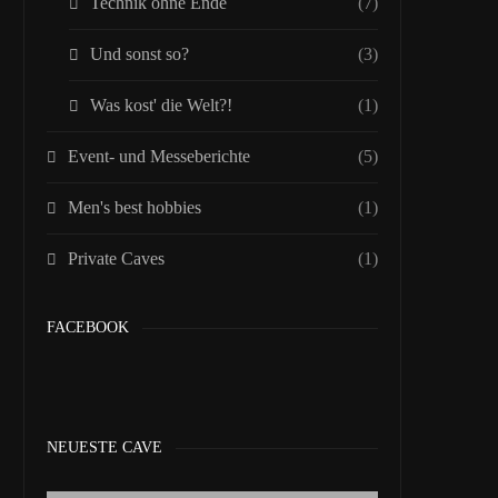
Technik ohne Ende
(7)
Und sonst so?
(3)
Was kost' die Welt?!
(1)
Event- und Messeberichte
(5)
Men's best hobbies
(1)
Private Caves
(1)
FACEBOOK
NEUESTE CAVE