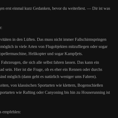
en erst einmal kurz Gedanken, bevor du weiterliest. — Dir ist was
r:
tivitäten in den Lüften. Das muss nicht immer Fallschirmspringen
 möglich in viele Arten von Flugobjekten mitzufliegen oder sogar
Propellermaschine, Helikopter und sogar Kampfjets.
Fahrzeugen, die sich alle selbst fahren lassen. Das kann ein
d sein. Hier ist die Frage, ob es eher ein Rennen oder durchs
sind möglich (dann geht es natürlich weniger ums Fahren).
eiten, von klassischen Sportarten wie klettern, Bogenschießen
sportarten wie Rafting oder Canyoning bis hin zu Houserunning ist
s empfehlen: