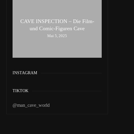
CAVE INSPECTION – Die Film-
und Comic-Figuren Cave
Mai 5, 2025
INSTAGRAM
TIKTOK
@man_cave_world