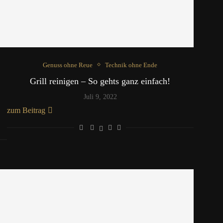
Genuss ohne Reue
Technik ohne Ende
Grill reinigen – So gehts ganz einfach!
Juli 9, 2022
zum Beitrag