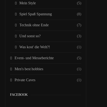
Mein Style
(5)
Spiel Spaß Spannung
(8)
Technik ohne Ende
(7)
Und sonst so?
(3)
Was kost' die Welt?!
(1)
Event- und Messeberichte
(5)
Men's best hobbies
(1)
Private Caves
(1)
FACEBOOK