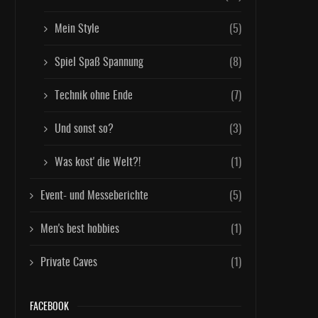
Mein Style
(5)
Spiel Spaß Spannung
(8)
Technik ohne Ende
(7)
Und sonst so?
(3)
Was kost' die Welt?!
(1)
Event- und Messeberichte
(5)
Men's best hobbies
(1)
Private Caves
(1)
FACEBOOK