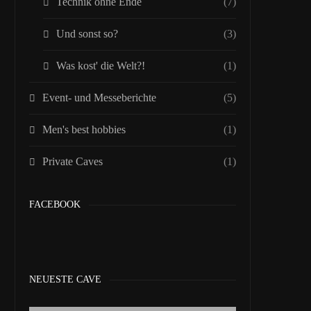
Technik ohne Ende
(7)
Und sonst so?
(3)
Was kost' die Welt?!
(1)
Event- und Messeberichte
(5)
Men's best hobbies
(1)
Private Caves
(1)
FACEBOOK
NEUESTE CAVE