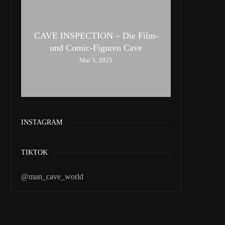
CAVE INSPECTION – Die Film-
und Comic-Figuren Cave
Mai 5, 2025
INSTAGRAM
TIKTOK
@man_cave_world