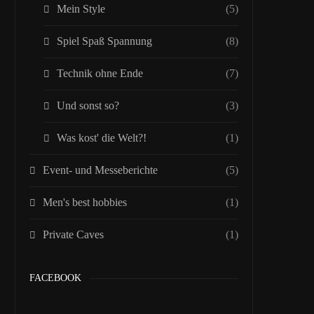
Mein Style
(5)
Spiel Spaß Spannung
(8)
Technik ohne Ende
(7)
Und sonst so?
(3)
Was kost' die Welt?!
(1)
Event- und Messeberichte
(5)
Men's best hobbies
(1)
Private Caves
(1)
FACEBOOK