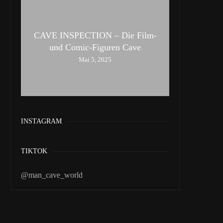
CAVE INSPECTION – Die Film-
und Comic-Figuren Cave
Mai 5, 2025
INSTAGRAM
TIKTOK
@man_cave_world