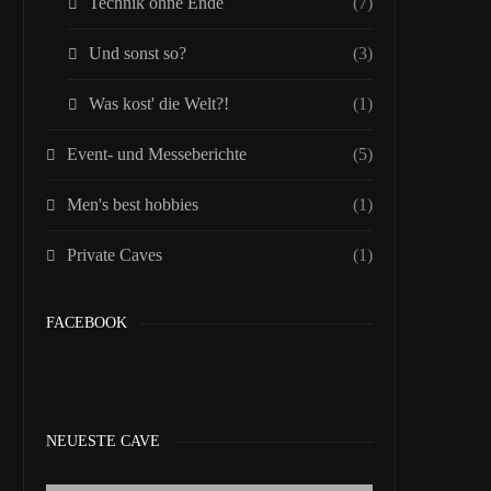
Technik ohne Ende
(7)
Und sonst so?
(3)
Was kost' die Welt?!
(1)
Event- und Messeberichte
(5)
Men's best hobbies
(1)
Private Caves
(1)
FACEBOOK
NEUESTE CAVE