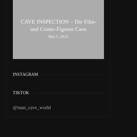
CAVE INSPECTION – Die Film-
und Comic-Figuren Cave
Mai 5, 2025
INSTAGRAM
TIKTOK
@man_cave_world