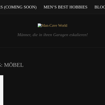
ES (COMING SOON)
MEN’S BEST HOBBIES
BLO
Männer, die in ihren Garagen eskalieren!
G:
MÖBEL