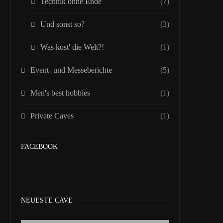
Technik ohne Ende
(7)
Und sonst so?
(3)
Was kost' die Welt?!
(1)
Event- und Messeberichte
(5)
Men's best hobbies
(1)
Private Caves
(1)
FACEBOOK
NEUESTE CAVE