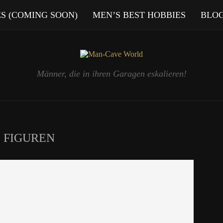
ES (COMING SOON)
MEN’S BEST HOBBIES
BLO
Männer, die in ihren Garagen eskalieren!
:
FIGUREN