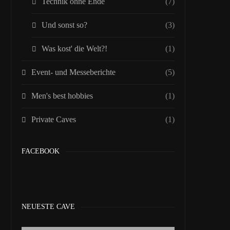
Technik ohne Ende
(7)
Und sonst so?
(3)
Was kost' die Welt?!
(1)
Event- und Messeberichte
(5)
Men's best hobbies
(1)
Private Caves
(1)
FACEBOOK
NEUESTE CAVE