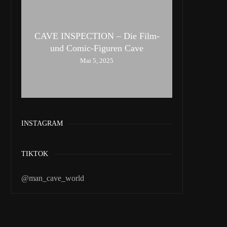
CAVE INSPECTION – Die Film-
und Comic-Figuren Cave
Mai 5, 2025
INSTAGRAM
TIKTOK
@man_cave_world