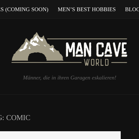
ES (COMING SOON)
MEN’S BEST HOBBIES
BLO
Männer, die in ihren Garagen eskalieren!
G:
COMIC