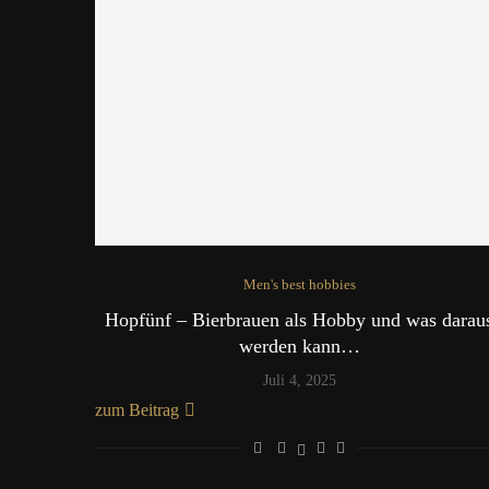
Men's best hobbies
Hopfünf – Bierbrauen als Hobby und was darau
werden kann…
Juli 4, 2025
zum Beitrag