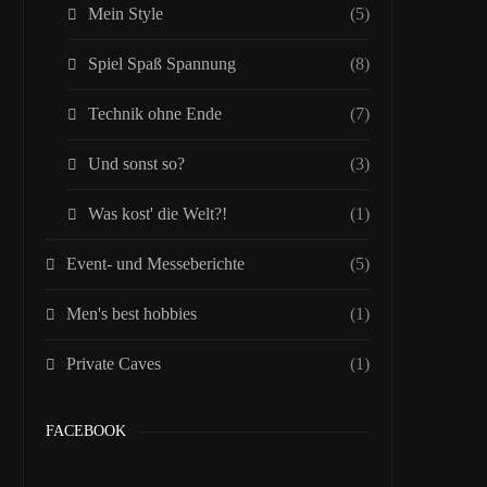
Mein Style
(5)
Spiel Spaß Spannung
(8)
Technik ohne Ende
(7)
Und sonst so?
(3)
Was kost' die Welt?!
(1)
Event- und Messeberichte
(5)
Men's best hobbies
(1)
Private Caves
(1)
FACEBOOK