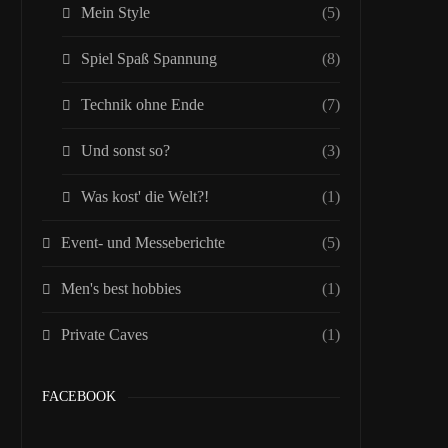
Mein Style
(5)
Spiel Spaß Spannung
(8)
Technik ohne Ende
(7)
Und sonst so?
(3)
Was kost' die Welt?!
(1)
Event- und Messeberichte
(5)
Men's best hobbies
(1)
Private Caves
(1)
FACEBOOK